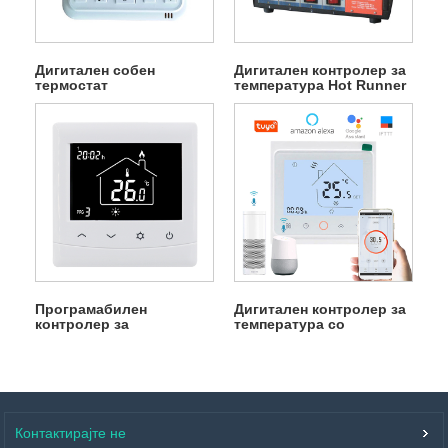
Дигитален собен
Дигитален контролер за
термостат
температура Hot Runner
Програмабилен
Дигитален контролер за
контролер за
температура со
температура на Wifi
прекинувач за вода
Контактирајте не