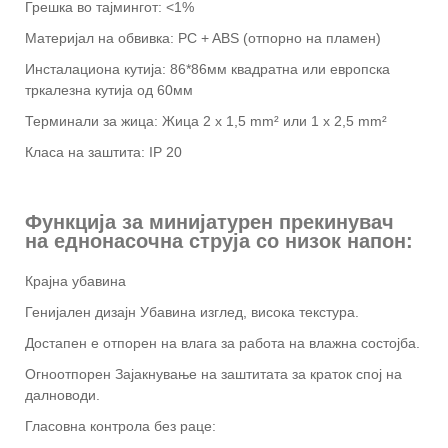
Грешка во тајмингот: <1%
Материјал на обвивка: PC + ABS (отпорно на пламен)
Инсталациона кутија: 86*86мм квадратна или европска
тркалезна кутија од 60мм
Терминали за жица: Жица 2 x 1,5 mm² или 1 x 2,5 mm²
Класа на заштита: IP 20
Функција за минијатурен прекинувач
на еднонасочна струја со низок напон:
Крајна убавина
Генијален дизајн Убавина изглед, висока текстура.
Достапен е отпорен на влага за работа на влажна состојба.
Огноотпорен Зајакнување на заштитата за краток спој на
далноводи.
Гласовна контрола без раце: