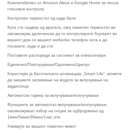
Компатибилен со Amazon Alexa и Google Home за лесна
гласовна контрола.
Контролен термостат од каде било
Кога сте надвор од вратата, овој паметен термостат ви
овозможува далечински да го контролирате бојлерот во
вашиот дом со вашиот мобилен телефон кога и да
посакате, каде и да сте.
Поставете распореди за системот за климатизери
Единечно/Повторување/Одложено/Циклус
Користејќи ја бесплатната апликација „Smart Life“, можете
да закажете загревање на водата за вклучување на
зајдисонце.
Автоматски тајмер за вклучување/исклучување
Функциите за автоматско вклучување/исклучување
овозможуваат избор на опции за одбројување од
1мин/5мин/30мин/1час итн.
Уживајте во вашиот паметен живот