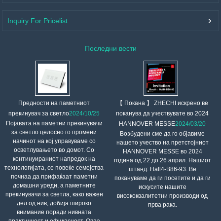
Inquiry For Pricelist
Последни вести
【 Покана 】 ZHECHI искрено ве
Предности на паметниот
поканува да учествувате во 2024
прекинувач за светло
2024/10/25
Појавата на паметни прекинувачи
HANNOVER MESSE
2024/03/20
за светло целосно го промени
Возбудени сме да го објавиме
начинот на кој управуваме со
нашето учество на претстојниот
осветлувањето во домот. Со
HANNOVER MESSE во 2024
континуираниот напредок на
година од 22 до 26 април. Нашиот
технологијата, се повеќе семејства
штанд: Hall4-B86-93. Ве
почнаа да прифаќаат паметни
покануваме да ги посетите и да ги
домашни уреди, а паметните
искусите нашите
прекинувачи за светла, како важен
висококвалитетни производи од
дел од нив, добија широко
прва рака.
внимание поради нивната
практичност и ефикасност. Оваа