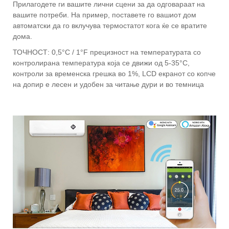
Прилагодете ги вашите лични сцени за да одговараат на
вашите потреби. На пример, поставете го вашиот дом
автоматски да го вклучува термостатот кога ќе се вратите
дома.
ТОЧНОСТ: 0,5°C / 1°F прецизност на температурата со
контролирана температура која се движи од 5-35°C,
контроли за временска грешка во 1%, LCD екранот со копче
на допир е лесен и удобен за читање дури и во темница