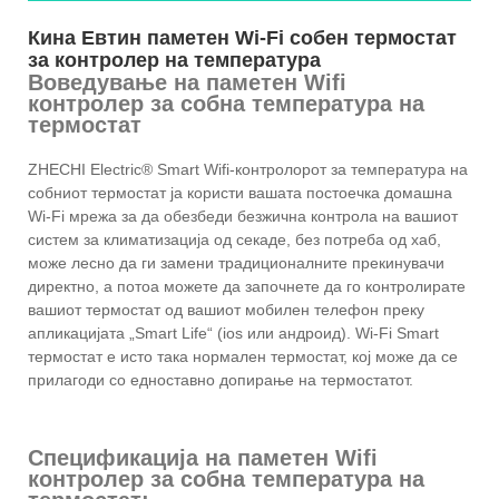
Кина Евтин паметен Wi-Fi собен термостат
за контролер на температура
Воведување на паметен Wifi
контролер за собна температура на
термостат
ZHECHI Electric® Smart Wifi-контролорот за температура на
собниот термостат ја користи вашата постоечка домашна
Wi-Fi мрежа за да обезбеди безжична контрола на вашиот
систем за климатизација од секаде, без потреба од хаб,
може лесно да ги замени традиционалните прекинувачи
директно, а потоа можете да започнете да го контролирате
вашиот термостат од вашиот мобилен телефон преку
апликацијата „Smart Life“ (ios или андроид). Wi-Fi Smart
термостат е исто така нормален термостат, кој може да се
прилагоди со едноставно допирање на термостатот.
Спецификација на паметен Wifi
контролер за собна температура на