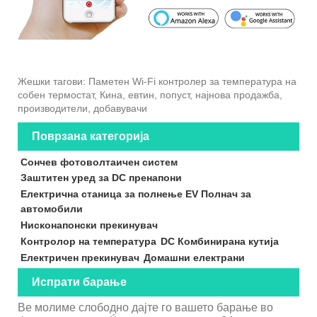
Жешки тагови: Паметен Wi-Fi контролер за температура на
собен термостат, Кина, евтин, попуст, најнова продажба,
производители, добавувачи
Поврзана категорија
Сончев фотоволтаичен систем
Заштитен уред за DC пренапони
Електрична станица за полнење EV Полнач за
автомобили
Нисконапонски прекинувач
Контролор на температура
DC Комбинирана кутија
Електричен прекинувач
Домашни електрани
Испрати барање
Ве молиме слободно дајте го вашето барање во