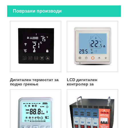
Поврзани производи
Дигитален термостат за
LCD дигитален
подно греење
контролер за
температура во
просторијата