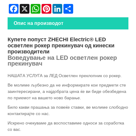
Facebook
X
WhatsApp
Pinterest
LinkedIn
Share
Опис на производот
Купете попуст ZHECHI Electric® LED
осветлен рокер прекинувач од кинески
производители
Воведување на LED осветлен рокер
прекинувач
НАШАТА УСЛУГА за ЛЕД Осветлен преклопник со рокер.
Ве молиме љубезно да не информирате кои предмети сте
заинтересирани, а најдобрата цена ќе ви биде обезбедена
по приемот на вашето ново барање.
Било какви прашања за повеќе ставки, ве молиме слободно
контактирајте со нас.
Искрено очекуваме да воспоставиме односи за соработка
со вас.