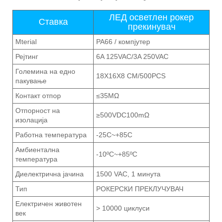
ЛЕД осветлен рокер
Ставка
прекинувач
Mterial
PA66 / компјутер
Рејтинг
6A 125VAC/3A 250VAC
Големина на едно
18X16X8 CM/500PCS
пакување
Контакт отпор
≤35MΩ
Отпорност на
≥500VDC100mΩ
изолација
Работна температура
-25C~+85C
Амбиентална
-10ºC~+85ºC
температура
Диелектрична јачина
1500 VAC, 1 минута
Тип
РОКЕРСКИ ПРЕКЛУЧУВАЧ
Електричен животен
> 10000 циклуси
век