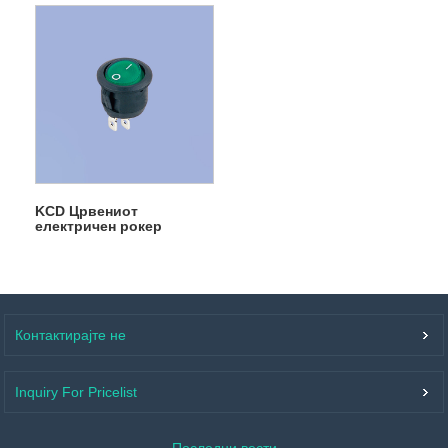
со црвено светло
KCD Црвениот
електричен рокер
прекинувач
Контактирајте не
Inquiry For Pricelist