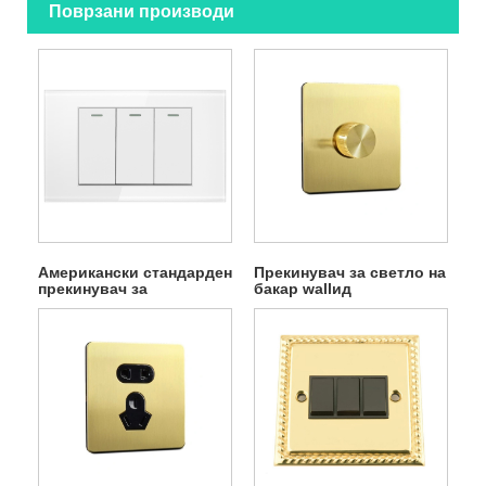
Поврзани производи
Американски стандарден
Прекинувач за светло на
прекинувач за
бакар wallид
електричен wallид