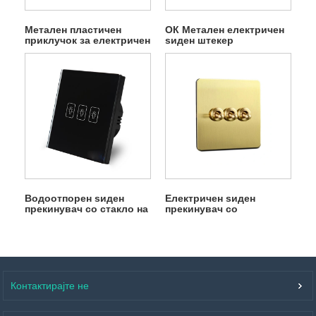
Метален пластичен
ОК Метален електричен
приклучок за електричен
ѕиден штекер
прекинувач
Водоотпорен ѕиден
Електричен ѕиден
прекинувач со стакло на
прекинувач со
допир
затемнување на
домашно светло
Контактирајте не