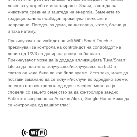
лесен за употреба и инсталирање. Значи, заштеда на
животната средина и заштеда на енергија. Заменете го
традиционалниот wallиден прекинувач целосно и
непречено. Погоден за дома, канцеларија, хотел, болница
и така натаму.
Прекинувачот на wallидот на wifi WiFi Smart Touch е
прекинувач за контрола на controlидот на controlидот на
допир од 1/2/3 на допир на допир на бандата.
Прекинувачот може да ја додаде апликацијата Tuya/Smart
Life за да постигне вклучување/исклучување на LED и
светла од каде било во кое било време. Исто така, може да
постави закажано да се вклучи/исклучи во одредено време,
не само што контролата од еден телефон може да ја
сподели со вашето семејство за да контролира заедно.
Работете совршено со Amazon Alexa, Google Home може да
се контролира од вашиот глас!