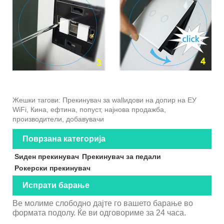
Жешки тагови: Прекинувач за wallидови на допир на ЕУ
WiFi, Кина, ефтина, попуст, најнова продажба,
производители, добавувачи
Поврзана категорија
Ѕиден прекинувач
Прекинувач за педали
Рокерски прекинувач
Испрати барање
Ве молиме слободно дајте го вашето барање во
формата подолу. Ќе ви одговориме за 24 часа.