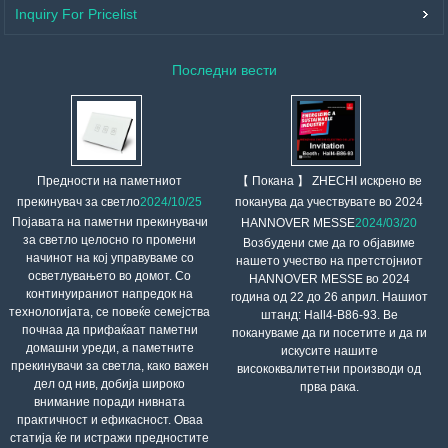
Inquiry For Pricelist
Последни вести
【 Покана 】 ZHECHI искрено ве
Предности на паметниот
поканува да учествувате во 2024
прекинувач за светло
2024/10/25
Појавата на паметни прекинувачи
HANNOVER MESSE
2024/03/20
за светло целосно го промени
Возбудени сме да го објавиме
начинот на кој управуваме со
нашето учество на претстојниот
осветлувањето во домот. Со
HANNOVER MESSE во 2024
континуираниот напредок на
година од 22 до 26 април. Нашиот
технологијата, се повеќе семејства
штанд: Hall4-B86-93. Ве
почнаа да прифаќаат паметни
покануваме да ги посетите и да ги
домашни уреди, а паметните
искусите нашите
прекинувачи за светла, како важен
висококвалитетни производи од
дел од нив, добија широко
прва рака.
внимание поради нивната
практичност и ефикасност. Оваа
статија ќе ги истражи предностите