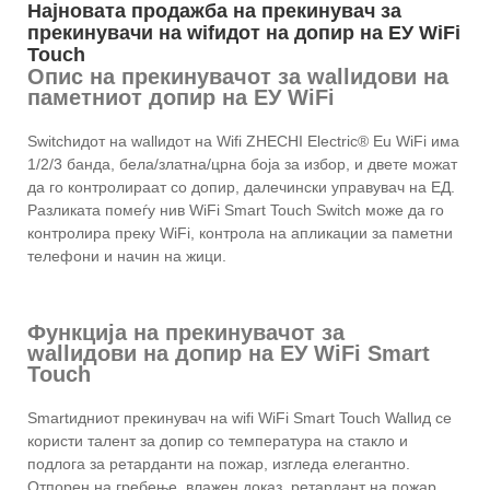
Најновата продажба на прекинувач за
прекинувачи на wifидот на допир на ЕУ WiFi
Touch
Опис на прекинувачот за wallидови на
паметниот допир на ЕУ WiFi
Switchидот на wallидот на Wifi ZHECHI Electric® Eu WiFi има
1/2/3 банда, бела/златна/црна боја за избор, и двете можат
да го контролираат со допир, далечински управувач на ЕД.
Разликата помеѓу нив WiFi Smart Touch Switch може да го
контролира преку WiFi, контрола на апликации за паметни
телефони и начин на жици.
Функција на прекинувачот за
wallидови на допир на ЕУ WiFi Smart
Touch
Smartидниот прекинувач на wifi WiFi Smart Touch Wallид се
користи талент за допир со температура на стакло и
подлога за ретарданти на пожар, изгледа елегантно.
Отпорен на гребење, влажен доказ, ретардант на пожар,